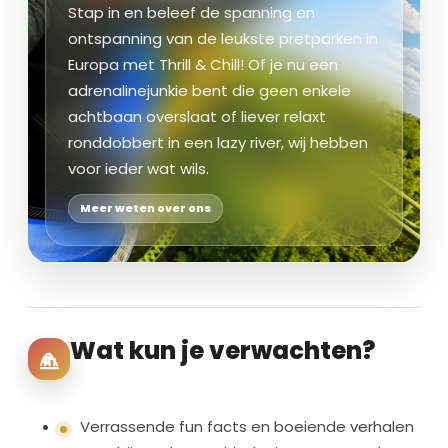
Stap in en beleef de spanning en
ontspanning van de leukste pretparken in
Europa met Thrill & Chill! Of je nu een
adrenalinejunkie bent die geen enkele
achtbaan overslaat of liever relaxt
ronddobbert in een lazy river, wij hebben
voor ieder wat wils.
Meer weten over ons
Wat kun je verwachten?
Verrassende fun facts en boeiende verhalen